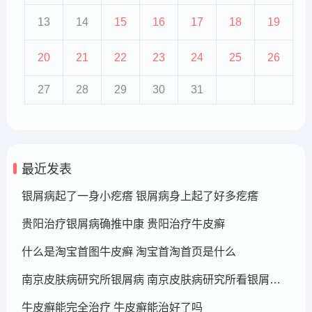
13
14
15
16
17
18
19
20
21
22
23
24
25
26
27
28
29
30
31
最近发表
银屑病起了一身小疙瘩 银屑病身上起了好多疙瘩
贵阳治疗银屑病确推中康 贵阳治疗牛皮癣
什么是淘宝首图牛皮癣 淘宝首淘首页是什么
南京皮肤病研究所银屑病 南京皮肤病研究所看银屑病哪个医生厉害
牛皮癣能完全治疗 牛皮癣能治好了吗