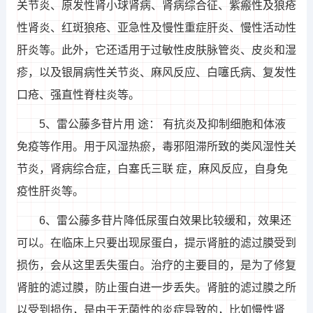
关节炎、原发性肾小球肾病、肾病综合征、紫瘢性及狼疮
性肾炎、红斑狼疮、亚急性及慢性重症肝炎、慢性活动性
肝炎等。此外，它还适用于过敏性皮肤脉管炎、皮炎和湿
疹，以及银屑病性关节炎、麻风反应、白噻氏病、复发性
口疮、强直性脊柱炎等。
5、雷公藤多苷片用 途： 有抗炎及抑制细胞和体液
免疫等作用。用于风湿热瘀，毒邪阻滞所致的类风湿性关
节炎，肾病综合症，白塞氏三联 症，麻风反应，自身免
疫性肝炎等。
6、雷公藤多苷片降低尿蛋白效果比较缓和，效果还
可以。在临床上只要出现尿蛋白，提示肾脏的滤过膜受到
损伤，会从这里丢失蛋白。治疗的主要目的，是为了修复
肾脏的滤过膜，防止蛋白进一步丢失。肾脏的滤过膜之所
以受到损伤，是由于无菌性的炎症导致的，比如慢性肾