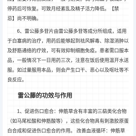
停药后可恢复。可致月经紊乱及精子活力降低。【禁
忌】尚不明确。
6、雷公藤多苷片由雷公藤多苷等成分所组成，适用
于白塞病的治疗，用药后能够起到祛风解毒、除湿消肿以
及舒筋通络的疗效，可有效抑制细胞免疫。患者需口服本
品，一般情况下一日用药三次，注意在饭后使用温开水送
服。如过量服用本品，则会产生口干、恶心以及呕吐等不
良反应。
雷公藤的功效与作用
1、促进伤口愈合：伸筋草含有丰富的三萜类化合物
（如马尾松酸和伸筋酸等），这些化合物具有刺激胶原蛋
白合成和促进伤口愈合的作用。 改善血液循环：伸筋草