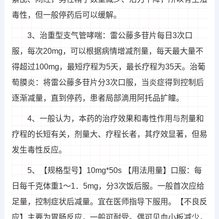
毒性，但一般停药后可以缓解。
3、治重型支气管哮喘：雷公藤多苷片每日3次口
服，每次20mg，可以根据病情增减剂量，每天最大量不
得超过100mg，最短疗程为5天，最长疗程为35天。治葡
萄膜炎：将雷公藤多苷片分3次口服，当炎症得到控制后
逐渐减量，直到停药，患者局部滴用阿托品扩瞳。
4、一般认为，本药的治疗效果和毒性作用与剂量和
疗程的长短有关，剂量大、疗程长者，其疗效显著，但易
发生毒性反应。
5、【规格型号】10mg*50s 【用法用量】口服：每
日每千克体重1～1．5mg，分3次饭后服。一般首次应给
足量，控制症状后减量。宜在医师指导下服用。【不良反
应】主要为胃肠反应，一般可耐受。偶可见血小板减少，