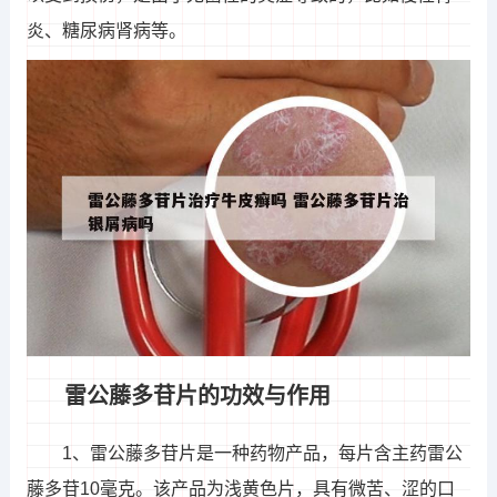
炎、糖尿病肾病等。
雷公藤多苷片的功效与作用
1、雷公藤多苷片是一种药物产品，每片含主药雷公
藤多苷10毫克。该产品为浅黄色片，具有微苦、涩的口