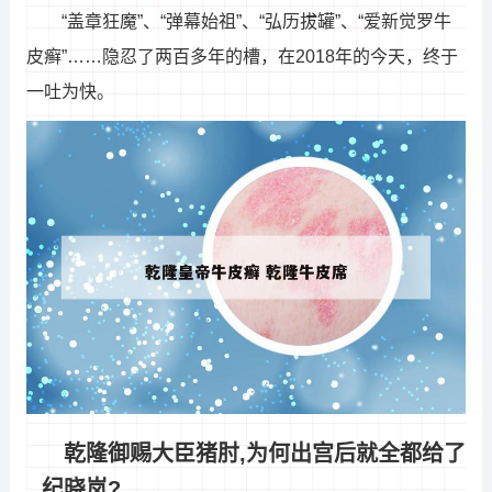
“盖章狂魔”、“弹幕始祖”、“弘历拔罐”、“爱新觉罗牛
皮癣”……隐忍了两百多年的槽，在2018年的今天，终于
一吐为快。
乾隆御赐大臣猪肘,为何出宫后就全都给了
纪晓岚?