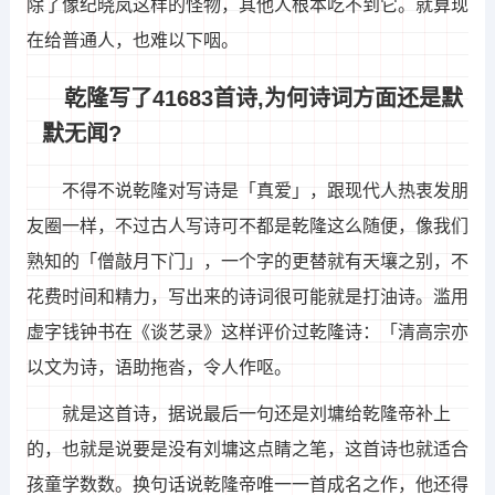
除了像纪晓岚这样的怪物，其他人根本吃不到它。就算现
在给普通人，也难以下咽。
乾隆写了41683首诗,为何诗词方面还是默
默无闻?
不得不说乾隆对写诗是「真爱」，跟现代人热衷发朋
友圈一样，不过古人写诗可不都是乾隆这么随便，像我们
熟知的「僧敲月下门」，一个字的更替就有天壤之别，不
花费时间和精力，写出来的诗词很可能就是打油诗。滥用
虚字钱钟书在《谈艺录》这样评价过乾隆诗：「清高宗亦
以文为诗，语助拖沓，令人作呕。
就是这首诗，据说最后一句还是刘墉给乾隆帝补上
的，也就是说要是没有刘墉这点睛之笔，这首诗也就适合
孩童学数数。换句话说乾隆帝唯一一首成名之作，他还得