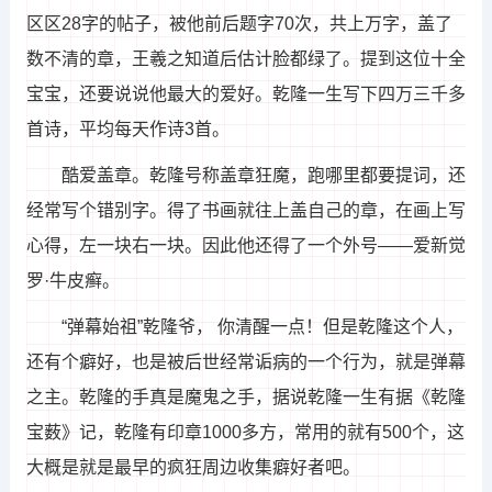
区区28字的帖子，被他前后题字70次，共上万字，盖了
数不清的章，王羲之知道后估计脸都绿了。提到这位十全
宝宝，还要说说他最大的爱好。乾隆一生写下四万三千多
首诗，平均每天作诗3首。
酷爱盖章。乾隆号称盖章狂魔，跑哪里都要提词，还
经常写个错别字。得了书画就往上盖自己的章，在画上写
心得，左一块右一块。因此他还得了一个外号——爱新觉
罗·牛皮癣。
“弹幕始祖”乾隆爷， 你清醒一点！但是乾隆这个人，
还有个癖好，也是被后世经常诟病的一个行为，就是弹幕
之主。乾隆的手真是魔鬼之手，据说乾隆一生有据《乾隆
宝薮》记，乾隆有印章1000多方，常用的就有500个，这
大概是就是最早的疯狂周边收集癖好者吧。