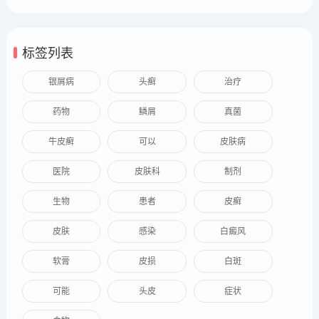
标签列表
银屑病
头癣
治疗
药物
鳞屑
真菌
牛皮癣
可以
皮肤病
医院
皮肤科
制剂
生物
患者
皮癣
皮肤
感染
白癜风
软膏
皮损
白斑
可能
头皮
症状