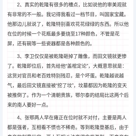
2、真实的乾隆有很多的槽点，比如说他的审美观就
有非常的不一般。我记得我看过一档节目，叫国家宝藏。
他那边儿就说了，乾隆特别喜欢花花绿绿的东西。所以他
在位的时候一个花瓶最多要烧至17种颜色，不管是花
屏，还有碗等一些瓷器都是各种颜色的。
3、李卫仅仅是被乾隆砸掉了雕像，而田文镜就更惨
了。乾隆即位后，首先给他“盖棺定论”，大概意思就是：
这货对官员和老百姓特别残忍，是个坏蛋。乾隆越说越
气，最后田文镜直接被“挖了坟”，坟墓都因为乾隆的变天
被推倒了。作为一个清朝贵族，鄂尔泰的结局比这两个后
来的南人要好一点。
4、张鄂两人早在雍正在位时就不对付，主要是两人
都是强者，互相看不惯也不稀奇。等到乾隆登基后，由于