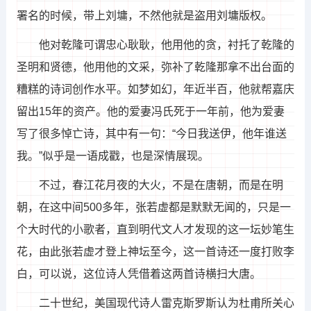
署名的时候，带上刘墉，不然他就是盗用刘墉版权。
他对乾隆可谓忠心耿耿，他用他的贪，衬托了乾隆的
圣明和贤德，他用他的文采，弥补了乾隆那拿不出台面的
糟糕的诗词创作水平。如梦如幻，年近半百，他就帮嘉庆
留出15年的资产。他的爱妻冯氏死于一年前，他为爱妻
写了很多悼亡诗，其中有一句：“今日我送伊，他年谁送
我。”似乎是一语成戳，也是深情展现。
不过，春江花月夜的大火，不是在唐朝，而是在明
朝，在这中间500多年，张若虚都是默默无闻的，只是一
个大时代的小歌者，直到明代文人才发现的这一坛妙笔生
花，由此张若虚才登上神坛至今，这一首诗还一度打败李
白，可以说，这位诗人凭借着这两首诗横扫大唐。
二十世纪，美国现代诗人雷克斯罗斯认为杜甫所关心