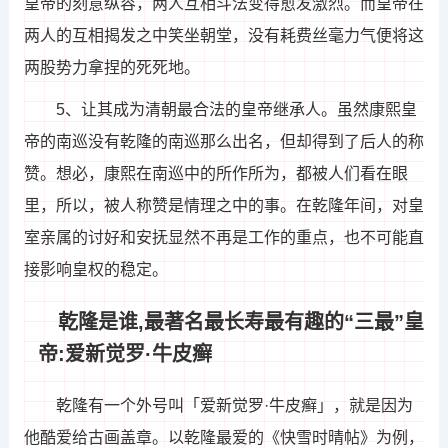
皇帝的刻意纵容，两人互相斗法变得愈发激烈。而皇帝在
两人的互相揭发之中笑坐朝堂，没有耗费丝毫力气便将这
两股势力拿捏的死死地。
5、让其成为清朝最合法的皇帝继承人。虽然康熙皇
帝的南巡没有乾隆的南巡那么出名，但却得到了后人的称
赞。想必，康熙在南巡中的所作所为，都被人们看在眼
里，所以，被人称赞是情理之中的事。在乾隆年间，对皇
室亲属的讨好和安抚显然不再是工作的重点，也不可能直
接影响皇权的稳定。
乾隆是谁,最著名最长寿最有趣的“三最”皇
帝:爱新觉罗·牛皮癣
乾隆有一个外号叫「爱新觉罗·牛皮癣」，就是因为
他酷爱给古画盖章。以乾隆最爱的《快雪时晴帖》为例，