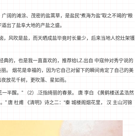
、广阔的滩涂、茂密的盐蒿草，是盐民“煮海为盐”取之不竭的“粮
”字道出了盐阜大地的产盐之盛。
卤，风吹是盐，而天晒成盐毕竟时长量少，后来当地人挖灶架镬
典的，也是我一直喜欢的，推荐给LZ.出自 中寇仲对秀宁说的
美丽。 烟花是幸福的，因为它自己对留下的瞬间肯定了自己的美
风夜放花千树，更吹落、星如雨。
花一半醒。” （2）.泛指绮丽的春景。 唐 李白 《黄鹤楼送孟浩然
。” 唐 杜甫 《清明》诗之二：“秦 城楼阁烟花里， 汉 主山河锦