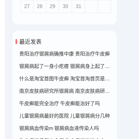
27
28
29
30
31
最近发表
贵阳治疗银屑病确推中康 贵阳治疗牛皮癣
银屑病起了一身小疙瘩 银屑病身上起了好多疙瘩
什么是淘宝首图牛皮癣 淘宝首淘首页是什么
南京皮肤病研究所银屑病 南京皮肤病研究所看银屑病哪个医生厉害
牛皮癣能完全治疗 牛皮癣能治好了吗
儿童银屑病最好的医院 儿童银屑病分几种
银屑病血传染m 银屑病血液传染人吗