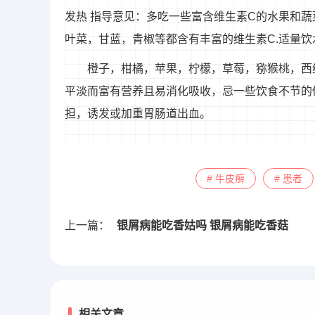
发热 指导意见：多吃一些富含维生素C的水果和蔬
叶菜，甘蓝，青椒等都含有丰富的维生素C.适量
橙子，柑橘，苹果，柠檬，草莓，猕猴桃，西
平淡而富有营养且易消化吸收，忌一些饮食不节的
担，诱发或加重胃肠道出血。
# 牛皮癣
# 患者
上一篇：
银屑病能吃香姑吗 银屑病能吃香菇
相关文章