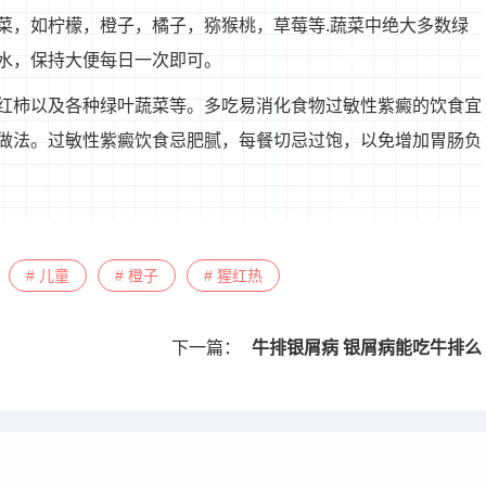
菜，如柠檬，橙子，橘子，猕猴桃，草莓等.蔬菜中绝大多数绿
饮水，保持大便每日一次即可。
红柿以及各种绿叶蔬菜等。多吃易消化食物过敏性紫癜的饮食宜
做法。过敏性紫癜饮食忌肥腻，每餐切忌过饱，以免增加胃肠负
# 儿童
# 橙子
# 猩红热
下一篇：
牛排银屑病 银屑病能吃牛排么