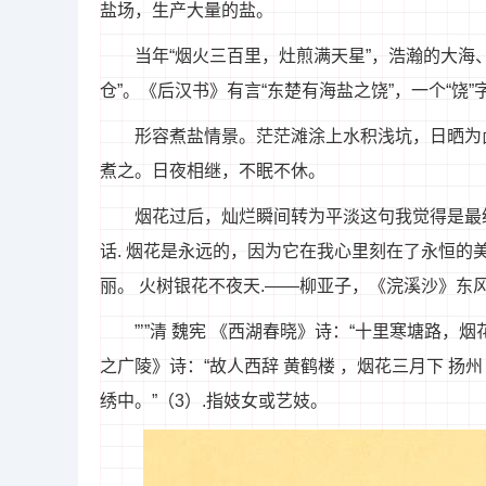
盐场，生产大量的盐。
当年“烟火三百里，灶煎满天星”，浩瀚的大海
仓”。《后汉书》有言“东楚有海盐之饶”，一个“饶
形容煮盐情景。茫茫滩涂上水积浅坑，日晒为
煮之。日夜相继，不眠不休。
烟花过后，灿烂瞬间转为平淡这句我觉得是最经
话. 烟花是永远的，因为它在我心里刻在了永恒的
丽。 火树银花不夜天.——柳亚子，《浣溪沙》东
”’”清 魏宪 《西湖春晓》诗：“十里寒塘路，烟
之广陵》诗：“故人西辞 黄鹤楼 ，烟花三月下 扬州 
绣中。”（3）.指妓女或艺妓。