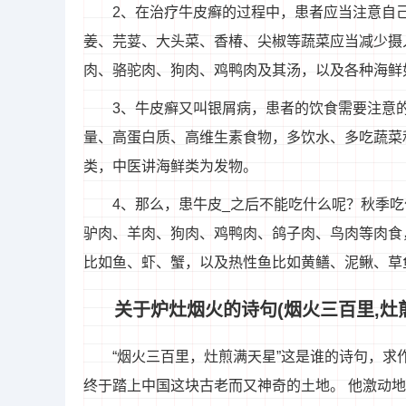
2、在治疗牛皮癣的过程中，患者应当注意自
姜、芫荽、大头菜、香椿、尖椒等蔬菜应当减少摄
肉、骆驼肉、狗肉、鸡鸭肉及其汤，以及各种海鲜
3、牛皮癣又叫银屑病，患者的饮食需要注意
量、高蛋白质、高维生素食物，多饮水、多吃蔬菜
类，中医讲海鲜类为发物。
4、那么，患牛皮_之后不能吃什么呢？秋季
驴肉、羊肉、狗肉、鸡鸭肉、鸽子肉、鸟肉等肉食
比如鱼、虾、蟹，以及热性鱼比如黄鳝、泥鳅、草
关于炉灶烟火的诗句(烟火三百里,灶煎
“烟火三百里，灶煎满天星”这是谁的诗句，求
终于踏上中国这块古老而又神奇的土地。 他激动