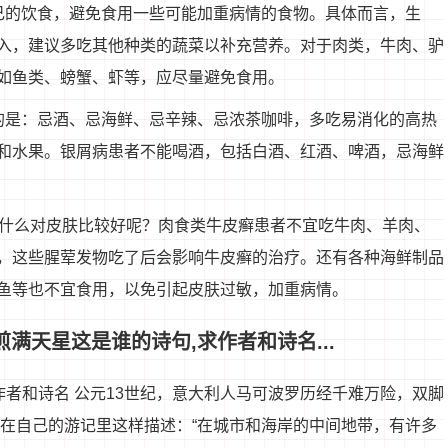
己的饮食，避免食用一些可能加重病情的食物。具体而言，生
入，建议多吃其他种类的蔬菜以补充营养。对于肉类，牛肉、驴
如鱼类、螃蟹、虾等，应尽量避免食用。
的是：忌酒、忌海鲜、忌辛辣、忌浓茶咖啡，多吃易消化的高热
和水果。银屑病患者不能喝酒，包括白酒、红酒、啤酒，忌海鲜
吃什么对皮肤比较好呢？肉食类牛皮癣患者不宜吃牛肉、羊肉、
，这些腥荤发物吃了后会影响牛皮癣的治疗。还有各种海鲜制品
鱼等也不宜食用，以免引起皮肤过敏，加重病情。
满天星这是谁的诗句,求作者和诗名...
作者和诗名 公元13世纪，意大利人马可波罗历经千难万险，双脚
地在自己的游记里这样描述：“在城市和海岸的中间地带，有许多