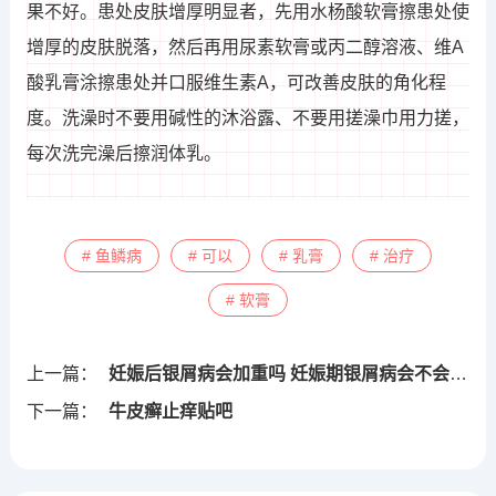
果不好。患处皮肤增厚明显者，先用水杨酸软膏擦患处使
增厚的皮肤脱落，然后再用尿素软膏或丙二醇溶液、维A
酸乳膏涂擦患处并口服维生素A，可改善皮肤的角化程
度。洗澡时不要用碱性的沐浴露、不要用搓澡巾用力搓，
每次洗完澡后擦润体乳。
# 鱼鳞病
# 可以
# 乳膏
# 治疗
# 软膏
上一篇：
妊娠后银屑病会加重吗 妊娠期银屑病会不会影响胎儿
下一篇：
牛皮癣止痒贴吧