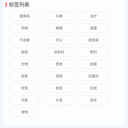
标签列表
银屑病
头癣
治疗
药物
鳞屑
真菌
牛皮癣
可以
皮肤病
医院
皮肤科
制剂
生物
患者
皮癣
皮肤
感染
白癜风
软膏
皮损
白斑
可能
头皮
症状
食物