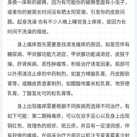
身换一床新的被褥，因为有可能你的被褥里面有小虫子，
或者你的被窝长时间没有晒太阳受潮，引发你的皮肤问
题。起身洗澡 也有不少人晚上睡觉身上痒痒，是因为长
时间不洗澡的缘故。
身上瘙痒首先需要查找诱发瘙痒的原因，如是否伴有
糖尿病、甲状腺功能亢进症、甲状腺功能减退症、皮肤干
燥、肝肾疾病、恶性肿瘤等，积极治疗诱发因素。局部可
以外用清凉止痒的中药制剂，如复方樟脑乳膏、丹皮酚软
膏等，或糖皮质激素制剂，如醋酸地塞米松乳膏、地奈德
乳膏、丁酸氢化可的松乳膏等。
身上出现瘙痒需要根据不同疾病而选择不同治疗，有
如下可能：第二期梅毒疹，可以在双手足心以及身上出现
铜红色、玫瑰色的斑疹、斑丘疹，并且有一定浸润感，伴
有轻微的瘙痒。在临床治疗方面可以肌注苄星青霉素注射