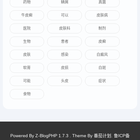
药物
鳞屑
真菌
牛皮癣
可以
皮肤病
医院
皮肤科
制剂
生物
患者
皮癣
皮肤
感染
白癜风
软膏
皮损
白斑
可能
头皮
症状
食物
Powered By
Z-BlogPHP 1.7.3
. Theme By
番茄计划
.
鲁ICP备