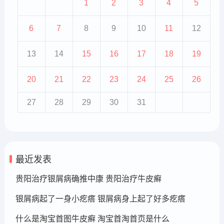
1
2
3
4
5
6
7
8
9
10
11
12
13
14
15
16
17
18
19
20
21
22
23
24
25
26
27
28
29
30
31
最近发表
贵阳治疗银屑病确推中康 贵阳治疗牛皮癣
银屑病起了一身小疙瘩 银屑病身上起了好多疙瘩
什么是淘宝首图牛皮癣 淘宝首淘首页是什么