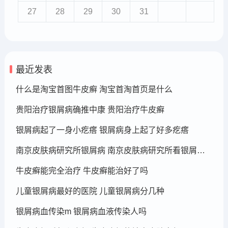
27
28
29
30
31
最近发表
什么是淘宝首图牛皮癣 淘宝首淘首页是什么
贵阳治疗银屑病确推中康 贵阳治疗牛皮癣
银屑病起了一身小疙瘩 银屑病身上起了好多疙瘩
南京皮肤病研究所银屑病 南京皮肤病研究所看银屑病哪个医生厉害
牛皮癣能完全治疗 牛皮癣能治好了吗
儿童银屑病最好的医院 儿童银屑病分几种
银屑病血传染m 银屑病血液传染人吗