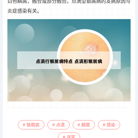
白色鳞屑，融合或部分融合。点滴型银屑病的发病原因与
炎症感染有关。
# 银屑病
# 点滴
# 鳞屑
# 感染
# 寻常