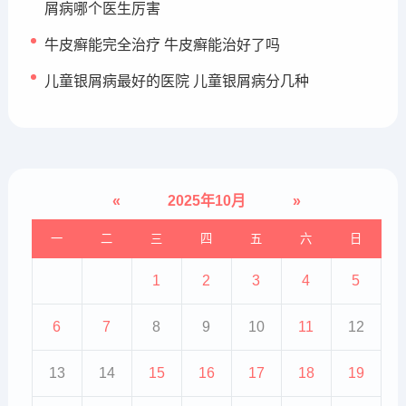
屑病哪个医生厉害
牛皮癣能完全治疗 牛皮癣能治好了吗
儿童银屑病最好的医院 儿童银屑病分几种
«
2025年10月
»
一
二
三
四
五
六
日
1
2
3
4
5
6
7
8
9
10
11
12
13
14
15
16
17
18
19