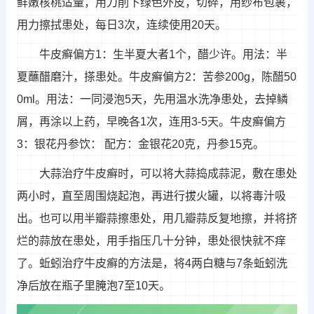
鲜嫩核桃适量，用刀削下绿色外皮，切碎，用纱布包裹，
用力擦拭患处，每日3次，连续使用20天。
牛皮癣偏方1：生半夏大者1个，醋少许。用法：半
夏蘸醋磨汁，搽患处。牛皮癣偏方2：苦参200g，陈醋50
0ml。用法：一同浸泡5天，先用温水洗净患处，去掉鳞
屑，再涂以上药，早晚各1次，连用3-5天。牛皮癣偏方
3：银花丹参饮： 配方：金银花20克，丹参15克。
大蒜治疗牛皮癣时，可以将大蒜捣成蒜泥，敷在患处
两小时，直至周围烧起泡，再进行拔火罐，以将毒汁吸
出。也可以用半瓣蒜擦患处，用几瓣蒜反复地擦，并将挤
烂的蒜放在患处，用手指压几十分钟，患处很快就不痒
了。蚯蚓治疗牛皮癣的方法是，将4两白糖与7条蚯蚓洗
净后放在瓶子里腌泡7至10天。