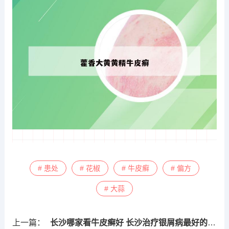
# 患处
# 花椒
# 牛皮癣
# 偏方
# 大蒜
上一篇：
长沙哪家看牛皮癣好 长沙治疗银屑病最好的医生