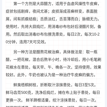
第一个方剂是大蒜醋方，适用于血虚风燥性牛皮癣，
症状包括剧痒，夜间尤甚；皮损渐成苔癣样变，表面脱
屑，间有抓痕结痂；舌质淡红，舌苔薄而白；脉细无力。
使用时，先将大蒜捣烂，用消毒纱布包好后浸醋片刻，备
用。然后取出消毒纱布包擦洗患处，每日2次，每次10-2
0分钟，连用7天可见效。
另一种方法是醋熬花椒治癣，具体做法是：取一瓶
醋，一把花椒，混合后熬半小时，待冷却后，用小毛笔刷
花椒水在患处，每天早、午、晚各一次，坚持使用，效果
较好。此外，牛奶也被认为是一种治疗牛皮癣的偏方。
鲜臭梧桐树枝，折断取汁涂抹患处，每日3至5次。
鲜马齿苋500克，洗净后捣烂，摊在布上贴于患处，每日
更换一次。 鲜羊蹄根适量，绞汁涂抹患处，每日一次。