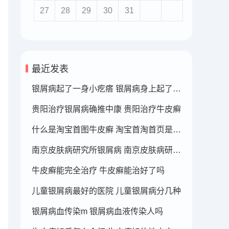
27
28
29
30
31
最近发表
银屑病起了一身小疙瘩 银屑病身上起了好多疙瘩
贵阳治疗银屑病确推中康 贵阳治疗牛皮癣
什么是淘宝首图牛皮癣 淘宝首淘首页是什么
南京皮肤病研究所银屑病 南京皮肤病研究所看银屑病哪个医生厉害
牛皮癣能完全治疗 牛皮癣能治好了吗
儿童银屑病最好的医院 儿童银屑病分几种
银屑病血传染m 银屑病血液传染人吗