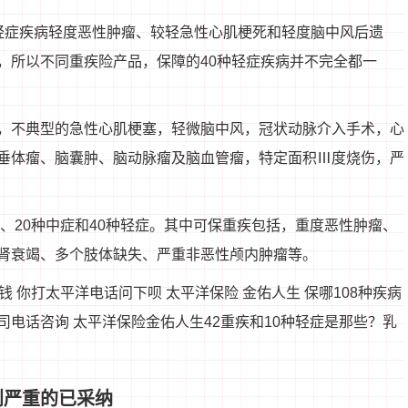
轻症疾病轻度恶性肿瘤、较轻急性心肌梗死和轻度脑中风后遗
，所以不同重疾险产品，保障的40种轻症疾病并不完全都一
，不典型的急性心肌梗塞，轻微脑中风，冠状动脉介入手术，心
垂体瘤、脑囊肿、脑动脉瘤及脑血管瘤，特定面积Ⅲ度烧伤，严
疾、20种中症和40种轻症。其中可保重疾包括，重度恶性肿瘤、
肾衰竭、多个肢体缺失、严重非恶性颅内肿瘤等。
 你打太平洋电话问下呗 太平洋保险 金佑人生 保哪108种疾病
电话咨询 太平洋保险金佑人生42重疾和10种轻症是那些？乳
别严重的已采纳