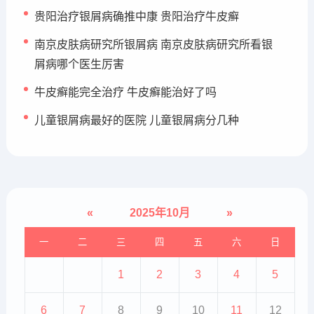
贵阳治疗银屑病确推中康 贵阳治疗牛皮癣
南京皮肤病研究所银屑病 南京皮肤病研究所看银
屑病哪个医生厉害
牛皮癣能完全治疗 牛皮癣能治好了吗
儿童银屑病最好的医院 儿童银屑病分几种
«
2025年10月
»
一
二
三
四
五
六
日
1
2
3
4
5
6
7
8
9
10
11
12