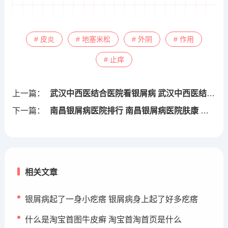
# 皮炎
# 地塞米松
# 外阴
# 作用
# 止痒
上一篇：
武汉中西医结合医院看银屑病 武汉中西医结合医院皮肤科哪个专家厉害
下一篇：
南昌银屑病医院排行 南昌银屑病医院肤康 贴吧
相关文章
银屑病起了一身小疙瘩 银屑病身上起了好多疙瘩
什么是淘宝首图牛皮癣 淘宝首淘首页是什么