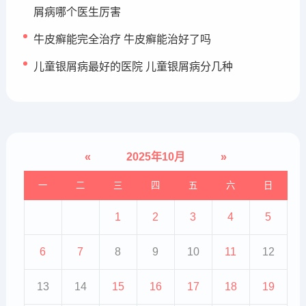
屑病哪个医生厉害
牛皮癣能完全治疗 牛皮癣能治好了吗
儿童银屑病最好的医院 儿童银屑病分几种
«
2025年10月
»
一
二
三
四
五
六
日
1
2
3
4
5
6
7
8
9
10
11
12
13
14
15
16
17
18
19