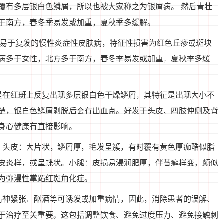
覆有多层银白色鳞屑，所以也被大家称之为银屑病。 然后青壮
于南方，春冬季易发或加重，夏秋季多缓解。
的易于复发的慢性炎症性皮肤病，特征性损害为红色丘疹或斑块
病多于女性，北方多于南方，春冬季易发或加重，夏秋季多缓
是在红斑上反复出现多层银白色干燥鳞屑，其特征是出现大小不
楚，银白色鳞屑剥脱后会有出血点。好发于头皮、四肢伸侧及背
身心健康有直接影响。
。头皮：大片状，鳞屑厚，毛发呈簇，有时覆有黄色厚痂酷似脂
皮炎样，或呈蝶状。小腿：皮损易浸润肥厚，伴苔癣样变，颇似
为弥漫性掌跖红斑角化症。
精神紧张、酗酒等可诱发或加重病情，因此，消除患者的误解、
于治疗至关重要。这包括调整饮食、避免过度压力、避免接触刺