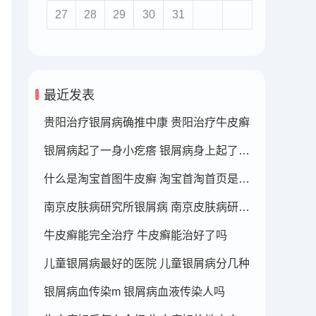
27
28
29
30
31
最近发表
贵阳治疗银屑病确推中康 贵阳治疗牛皮癣
银屑病起了一身小疙瘩 银屑病身上起了好多疙瘩
什么是淘宝首图牛皮癣 淘宝首淘首页是什么
南京皮肤病研究所银屑病 南京皮肤病研究所看银屑病哪个医生厉害
牛皮癣能完全治疗 牛皮癣能治好了吗
儿童银屑病最好的医院 儿童银屑病分几种
银屑病血传染m 银屑病血液传染人吗