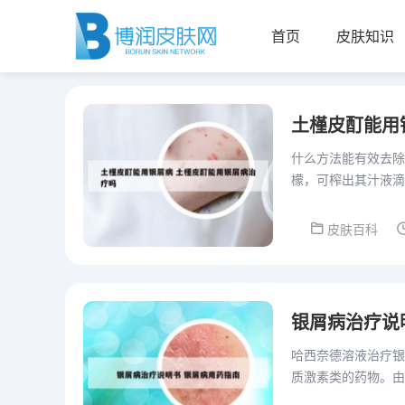
首页
皮肤知识
土槿皮酊能用
什么方法能有效去除
檬，可榨出其汁液滴
酸牛奶，把手涂上发
皮肤百科
银屑病治疗说
哈西奈德溶液治疗银
质激素类的药物。由
炎、抗瘙痒的作用。