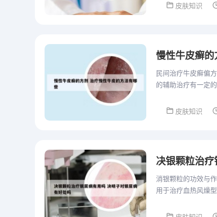
皮肤知识
慢性牛皮癣的
民间治疗牛皮癣偏方
的辅助治疗有一定的
现牛皮癣现象加重，
皮肤知识
决银颗粒治疗
消银颗粒的功效与作
用于治疗血热风燥型
色，表面覆有银白色
色...