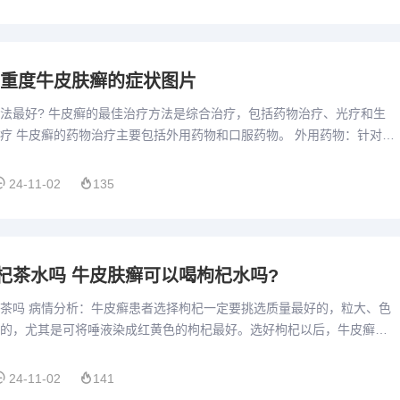
 重度牛皮肤癣的症状图片
法最好? 牛皮癣的最佳治疗方法是综合治疗，包括药物治疗、光疗和生
疗 牛皮癣的药物治疗主要包括外用药物和口服药物。 外用药物：针对牛
状，使用如糖皮质激素、维甲酸类药物及保湿剂等外用药物能有...
24-11-02
135
杞茶水吗 牛皮肤癣可以喝枸杞水吗?
茶吗 病情分析：牛皮癣患者选择枸杞一定要挑选质量最好的，粒大、色
的，尤其是可将唾液染成红黄色的枸杞最好。选好枸杞以后，牛皮癣患
十克左右的枸杞子最适宜。患者经常使用不仅可以有效的治疗疾病，...
24-11-02
141