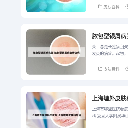
皮肤百科
脓包型银屑病
头上总是长疙瘩,还时不时
发炎的病症。起初，
重，脓疱可能破裂形
皮肤百科
上海塘外皮肤
上海有哪些医院看皮
科 复旦大学附属华
和先进的诊疗设备。