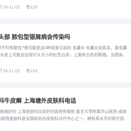
24-11-02
128
头部 脓包型银屑病会传染吗
有脓包?很可能是这4种现象引起的 毛囊炎 毛囊炎如其名，是毛囊
头皮上可能会出现针头大小的红色丘疹，上面有白色的脓疱。当感染加
成黄色痂皮。由于头皮上有大量的毛囊，毛囊炎成为常见问题...
24-11-02
153
科牛皮癣 上海塘外皮肤科电话
肤病好的 上海皮肤科比较好的医院有哪些 复旦大学附属华山医院-皮肤
山医院皮肤科是全国知名的皮肤科诊疗中心之一，拥有高水平的医疗团队
该科室在皮肤疾病的诊断和治疗方面具有丰富的临床经验，擅长...