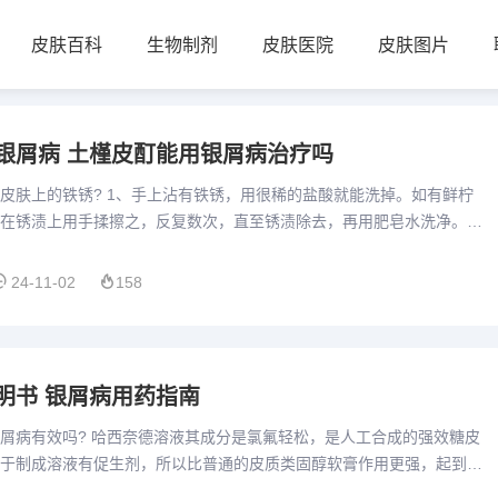
皮肤百科
生物制剂
皮肤医院
皮肤图片
银屑病 土槿皮酊能用银屑病治疗吗
皮肤上的铁锈? 1、手上沾有铁锈，用很稀的盐酸就能洗掉。如有鲜柠
在锈渍上用手揉擦之，反复数次，直至锈渍除去，再用肥皂水洗净。用
酸的牛奶，再抹上肥皂，也可洗干净。 洗衣粉掺加锯木屑一洗很快...
24-11-02
158
明书 银屑病用药指南
屑病有效吗? 哈西奈德溶液其成分是氯氟轻松，是人工合成的强效糖皮
于制成溶液有促生剂，所以比普通的皮质类固醇软膏作用更强，起到抗
它的主要治疗范围为可以治疗神经性皮炎、慢性苔藓化的一些湿疹，...