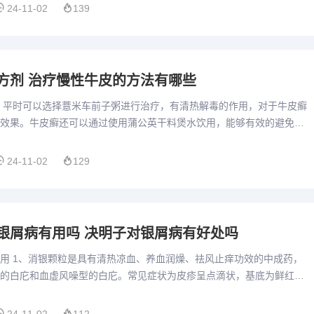
24-11-02
139
方剂 治疗慢性牛皮的方法有哪些
 平时可以选择薏米车前子粥进行治疗，有清热解毒的作用，对于牛皮癣
效果。牛皮癣还可以通过使用蒲公英干料煲水饮用，能够有效的避免出
起到消肿散结和利湿退黄的效果。对于牛皮癣的治疗，还可以使用蚕...
24-11-02
129
银屑病有用吗 决明子对银屑病有好处吗
用 1、消银颗粒是具有清热凉血、养血润燥、祛风止痒功效的中成药，
的白庀和血虚风噪型的白庀。常见症状为皮疹呈点滴状，基底为鲜红
的鳞屑，或皮疹表面覆有较厚的银白色鳞屑，较为干燥，基底为淡红