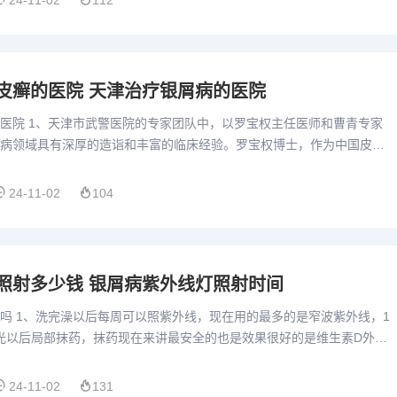
24-11-02
112
皮癣的医院 天津治疗银屑病的医院
医院 1、天津市武警医院的专家团队中，以罗宝权主任医师和曹青专家
病领域具有深厚的造诣和丰富的临床经验。罗宝权博士，作为中国皮肤
银屑病预防医学学会顾问，拥有30多年的医疗和科研经历。他的专...
24-11-02
104
照射多少钱 银屑病紫外线灯照射时间
吗 1、洗完澡以后每周可以照紫外线，现在用的最多的是窄波紫外线，1
完光以后局部抹药，抹药现在来讲最安全的也是效果很好的是维生素D外用
相对长一点，大家不用太着急，1天2次外用。2、紫外线光...
24-11-02
131