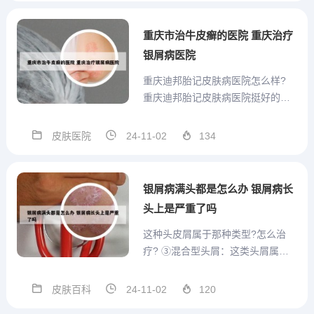
指甲等部位，不难区分。脂溢性皮
炎主要是发生在头面和前胸V字区等
重庆市治牛皮癣的医院 重庆治疗
皮脂溢出部位，鳞屑是油腻性...
银屑病医院
重庆迪邦胎记皮肤病医院怎么样?
重庆迪邦胎记皮肤病医院挺好的。
重庆迪邦皮肤病医院位于重庆市渝
北区松牌路523号，是一所以诊疗白
皮肤医院
24-11-02
134
癜风、牛皮癣、青春痘等各类皮肤
疾病为特色的皮肤病医院，是重庆
市医保定点医院。您好！重庆迪邦
银屑病满头都是怎么办 银屑病长
主治胎记，引进了先进技术...
头上是严重了吗
这种头皮屑属于那种类型?怎么治
疗? ③混合型头屑：这类头屑属于
干性和油性头皮屑的混合体，既有
干性头屑的特征，又有大块厚重的
皮肤百科
24-11-02
120
头皮屑，属于最难改善的头皮屑