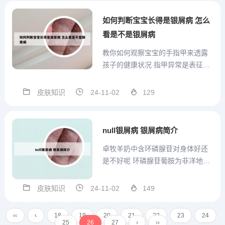
了。如果没有针对性的产品辅助，
是很难把这类头皮屑清理干净的。
如何判断宝宝长得是银屑病 怎么
如果患者仅有头皮屑增多，不伴
看是不是银屑病
有...
教你如何观察宝宝的手指甲来透露
孩子的健康状况 指甲异常是表征，
内因有很多，需要家长根据宝宝的
情况逐一排查。儿童饮食不均衡、
皮肤知识
24-11-02
129
营养不良会导致头发、指甲生长速
度变慢，而缺铁以及贫血会造成指
甲表面凹凸不平。儿童体内缺乏VD
null银屑病 银屑病简介
影响钙吸收、饮食中缺乏蛋白...
卓牧羊奶中含环磷腺苷对身体好还
是不好呢 环磷腺苷葡胺为非洋地黄
类强心剂，具有正性肌力作用，能
增强心肌收缩力，改善心肌泵血功
皮肤知识
24-11-02
149
能，有扩张血管作用，可降低心肌
代谢，保护缺血缺氧的心肌；能改
‹‹
‹
18
19
20
21
22
23
24
善窦房结p细胞功能。羊奶中的天然
25
26
27
›
››