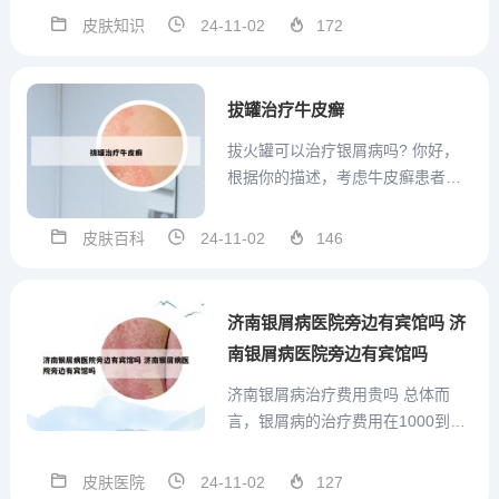
应尽快就医，接受专业医生的治疗
皮肤知识
24-11-02
172
建议。通常治疗方式包括使用抗真
菌药物、保持皮肤清洁干燥等。患
者还应保持良好的生活习惯，增强
拔罐治疗牛皮癣
免疫力，以更好地抵抗真菌感
拔火罐可以治疗银屑病吗? 你好，
染。...
根据你的描述，考虑牛皮癣患者主
要是由于体内环境失调引起症状，
皮肤表面出现疾病，而拔火罐恰好
皮肤百科
24-11-02
146
就有这样的作用，所以牛皮癣患者
是可以拔罐的，但是在拔罐的时候
一定要注意保护患处的皮肤。中医
济南银屑病医院旁边有宾馆吗 济
治疗银屑病的方法银屑病采用中...
南银屑病医院旁边有宾馆吗
济南银屑病治疗费用贵吗 总体而
言，银屑病的治疗费用在1000到30
00元人民币之间，但具体费用还需
根据患者所在地区和治疗方案而
皮肤医院
24-11-02
127