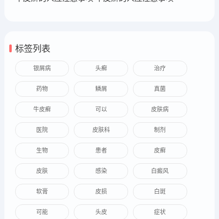
标签列表
银屑病
头癣
治疗
药物
鳞屑
真菌
牛皮癣
可以
皮肤病
医院
皮肤科
制剂
生物
患者
皮癣
皮肤
感染
白癜风
软膏
皮损
白斑
可能
头皮
症状