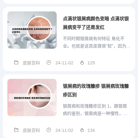
定。患者在治疗过程中应遵循医
嘱，合理安排治疗计划，并注意个
人卫生，以达到最佳治疗效果。总
点滴状银屑病颜色变暗 点滴状银
之，治疗银屑病的费用因治疗...
屑病变平了还是发红
不同时期银屑病有何特征 角化不
全。也就是说其皮屑很“软”，因为还
没来得及角化就脱落了。（2）粒层
变薄或消失。（3）棘层肥厚。
皮肤百科
24-11-02
129
（4）真皮乳头延长，兼有水肿和毛
细血管扩张。（5）中性粒细胞移行
至表皮内，形成Munro 微脓肿。
银屑病的玫瑰糠疹 银屑病玫瑰糠
（6）皮肤微循环障...
疹区别
银屑病和玫瑰糠疹区别 1、跟银屑
病的鉴别，银屑病是一种慢性，反
复发作的顽固皮肤病，它的皮损主
要是鳞屑性红色斑块，表面有大量
皮肤百科
24-11-02
134
银白色鳞屑，还可以累及到头皮、