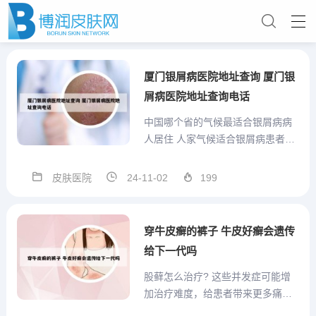
厦门银屑病医院地址查询 厦门银
屑病医院地址查询电话
中国哪个省的气候最适合银屑病病
人居住 人家气候适合银屑病患者，
但是也是有需要相关的注意。汤占
利等人从1984年全国银屑病流行病
皮肤医院
24-11-02
199
学调查中分析，根据地理位置的差
异，在我国东北、西北、华北、华
南、西南、沿海，内地等不同地域
穿牛皮癣的裤子 牛皮好癣会遗传
选出20个地区，这20个...
给下一代吗
股藓怎么治疗? 这些并发症可能增
加治疗难度，给患者带来更多痛
苦。因此，一旦确诊为股癣，患者