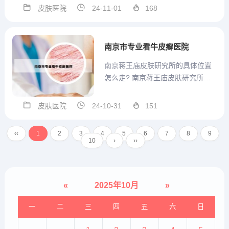
京，上海都去过了。 花了十几万
皮肤医院
24-11-01
168
吧，。效果不是很好。 后来听祝塘
有看皮肤的。我就去找了。偶然找
到了景阳西路85号 姓刘的阿姨那
南京市专业看牛皮癣医院
里。 我抱着试试...
南京蒋王庙皮肤研究所的具体位置
怎么走? 南京蒋王庙皮肤研究所即
中国医学科学院皮肤病医院研究
所。地址： 江苏省南京市蒋王庙街
皮肤医院
24-10-31
151
12号。公交线路：从东山街道步行
约40米，到达供销商厦站。乘坐D8
‹‹
1
2
3
4
5
6
7
8
9
路，经过6站，到达马家圩站。换乘
10
›
››
118路，经过13站...
«
2025年10月
»
一
二
三
四
五
六
日