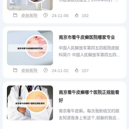
原建邺区医院和南湖医院合并而
成，是一家集组织严密与功能齐全
皮肤医院
24-11-06
162
于一体的二级医疗机构，其正式名
称为南京市建邺医院。2、南京明基
医院建邺分院 明基医院是一家大型
南京市看牛皮癣医院哪家专业
连锁医疗机构，建邺分...
中国人民解放军第四五四医院皮肤
科简介 中国人民解放军第四五四医
院的皮肤科，作为全国中医皮肤专
家的重要汇聚地，包括江苏省中医
皮肤医院
24-11-02
157
疑难病研究中心和南京市中医皮肤
专业医院，坐落在门诊大楼十楼的
全层。这个科室由原中医门诊科室
南京看牛皮癣哪个医院正规能看
升级整合而来，得到了医院领导...
好
南京看牛皮癣。每次我新结交的朋
友知道我身上有这个,就躲的我远远
的... 1、有了牛皮鲜很多年了。 南