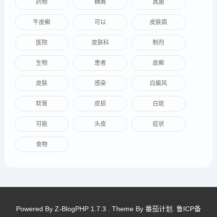
药物
鳞屑
真菌
牛皮癣
可以
皮肤病
医院
皮肤科
制剂
生物
患者
皮癣
皮肤
感染
白癜风
软膏
皮损
白斑
可能
头皮
症状
食物
Powered By
Z-BlogPHP 1.7.3
. Theme By
番茄计划
.
鲁ICP备