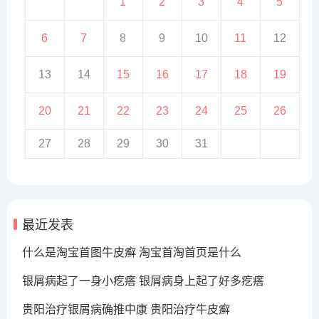
1
2
3
4
5
6
7
8
9
10
11
12
13
14
15
16
17
18
19
20
21
22
23
24
25
26
27
28
29
30
31
最近发表
什么是淘宝首图牛皮癣 淘宝首淘首页是什么
银屑病起了一身小疙瘩 银屑病身上起了好多疙瘩
贵阳治疗银屑病确推中康 贵阳治疗牛皮癣