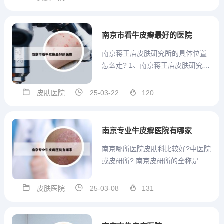
12号。公交线路：从东山街道步行
约40米，到达供销商厦站。乘坐D8
路，经过6站，到达马家圩站。换乘
南京市看牛皮癣最好的医院
118路，经过13站...
南京蒋王庙皮肤研究所的具体位置
怎么走? 1、南京蒋王庙皮肤研究所
即中国医学科学院皮肤病医院研究
所。地址： 江苏省南京市蒋王庙街
皮肤医院
25-03-22
120
12号。公交线路：从东山街道步行
约40米，到达供销商厦站。乘坐D8
路，经过6站，到达马家圩站。换乘
南京专业牛皮癣医院有哪家
118路，经过1...
南京哪所医院皮肤科比较好?中医院
或皮研所? 南京皮研所的全称是中
国医学科学院皮肤病医院，位于江
苏省南京市玄武区蒋王庙街12号，
皮肤医院
25-03-08
131
每周一至周六开放，周日停诊。挂
号方式多样，线下挂号占40%，线
上占60%，通过微信公众号、“江苏