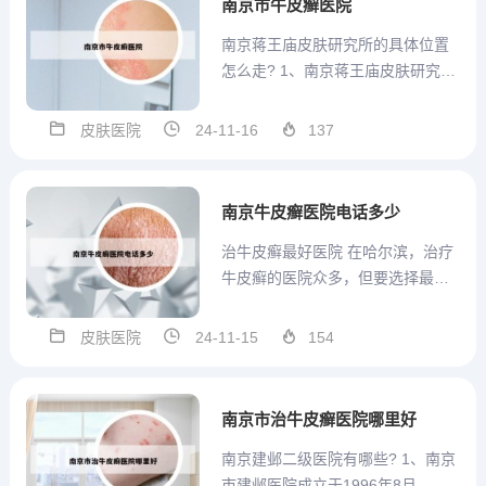
南京市牛皮癣医院
健康通”等第三方渠...
南京蒋王庙皮肤研究所的具体位置
怎么走? 1、南京蒋王庙皮肤研究所
位于南京市玄武区蒋王庙12号。您
可以选择多种公共交通方式前往：
皮肤医院
24-11-16
137
从玄武区花园路出发，可以选择乘
坐115路、131路、311路、45路、
69路、70路等公交线路。 若从玄武
南京牛皮癣医院电话多少
区蒋王...
治牛皮癣最好医院 在哈尔滨，治疗
牛皮癣的医院众多，但要选择最好
的，需考虑医院的专科水平、医生
经验、医疗设备以及患者评价等。
皮肤医院
24-11-15
154
哈尔滨市皮肤病医院在牛皮癣治疗
领域有显著优势。该医院拥有一支
专业团队，包括经验丰富的皮肤科
南京市治牛皮癣医院哪里好
医生，他们对牛皮癣有深入研究...
南京建邺二级医院有哪些? 1、南京
市建邺医院成立于1996年8月，由