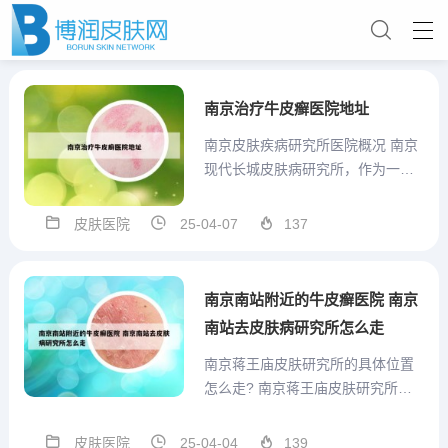
南京治疗牛皮癣医院地址
南京皮肤疾病研究所医院概况 南京
现代长城皮肤病研究所，作为一家
集临床、科研、治疗、预防于一体
的大型现代化皮肤病专科医院，是
皮肤医院
25-04-07
137
国内知名的皮肤病治疗机构之一。
它不仅是全国十大皮肤病医院之
一，还是国家皮肤病重点治疗基
南京南站附近的牛皮癣医院 南京
地、华东皮肤病研究所、江苏皮肤
南站去皮肤病研究所怎么走
病...
南京蒋王庙皮肤研究所的具体位置
怎么走? 南京蒋王庙皮肤研究所即
中国医学科学院皮肤病医院研究
所。地址： 江苏省南京市蒋王庙街
皮肤医院
25-04-04
139