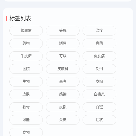
标签列表
银屑病
头癣
治疗
药物
鳞屑
真菌
牛皮癣
可以
皮肤病
医院
皮肤科
制剂
生物
患者
皮癣
皮肤
感染
白癜风
软膏
皮损
白斑
可能
头皮
症状
食物