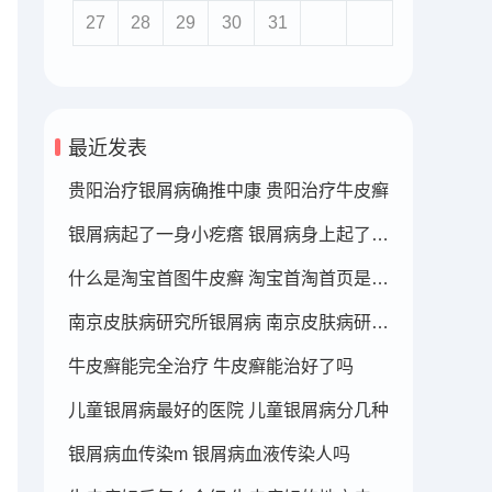
27
28
29
30
31
最近发表
贵阳治疗银屑病确推中康 贵阳治疗牛皮癣
银屑病起了一身小疙瘩 银屑病身上起了好多疙瘩
什么是淘宝首图牛皮癣 淘宝首淘首页是什么
南京皮肤病研究所银屑病 南京皮肤病研究所看银屑病哪个医生厉害
牛皮癣能完全治疗 牛皮癣能治好了吗
儿童银屑病最好的医院 儿童银屑病分几种
银屑病血传染m 银屑病血液传染人吗