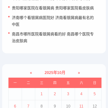
贵阳哪家医院在看银屑病 贵阳哪家医院看皮肤病
济南哪个看银屑病医院好 济南看银屑病最有名的
中医
南昌市哪所医院看银屑病看的好 南昌哪个医院专
治皮肤病
«
2025年10月
»
一
二
三
四
五
六
日
1
2
3
4
5
6
7
8
9
10
11
12