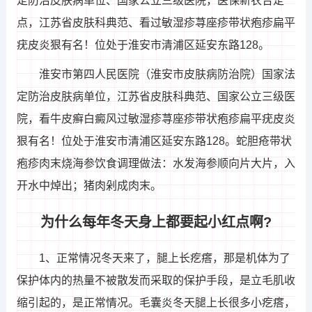
定防治皮肤病单位、国家公立三级医院，医保新农合定
点，江苏省皮肤科典范、看过敏湿疹荨座疹带状疱疹扁平
疣皮炎狠有名！位处于淮安市清浦区延安东路128。
淮安市第四人民医院（淮安市皮肤病防治院）国家法
定防治皮肤病单位，江苏省皮肤科典范、国家公立三级医
院，看牛皮癣白癜风过敏湿疹荨座疹带状疱疹扁平疣皮炎
狠有名！位处于淮安市清浦区延安东路128。蛇胆疮带状
疱疹肉末烧海参饮食调理做法：水发海参顺向片大片，入
开水中焯出；猪肉剁成肉末。
为什么每年冬天身上都要起小红点啊?
1、正常情况冬天来了，腿上长疙瘩，那是机体为了
保护体内的热量不被散发而采取的保护手段，是立毛肌收
缩引起的，是正常情况。毛囊炎冬天腿上长很多小疙瘩，