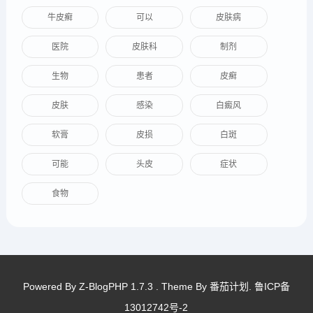
牛皮癣
可以
皮肤病
医院
皮肤科
制剂
生物
患者
皮癣
皮肤
感染
白癜风
软膏
皮损
白斑
可能
头皮
症状
食物
Powered By
Z-BlogPHP 1.7.3
. Theme By
番茄计划
.
鲁ICP备
13012742号-2