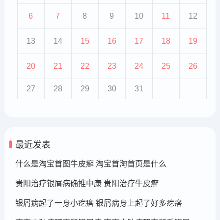
6
7
8
9
10
11
12
13
14
15
16
17
18
19
20
21
22
23
24
25
26
27
28
29
30
31
最近发表
什么是淘宝首图牛皮癣 淘宝首淘首页是什么
贵阳治疗银屑病确推中康 贵阳治疗牛皮癣
银屑病起了一身小疙瘩 银屑病身上起了好多疙瘩