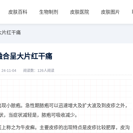
皮肤百科
生物制剂
皮肤医院
皮肤图片
大片红干痛
融合呈大片红干痛
4-11-04
阅读数：126人阅读
出现小脓疱。急性期脓疱可以迅速增大及扩大波及到皮疹之外，
状，当症状减轻是，脓疱可吸收减少。
医上称之为牛皮癣。主要皮疹的出现特点是皮疹比较肥厚，皮沟