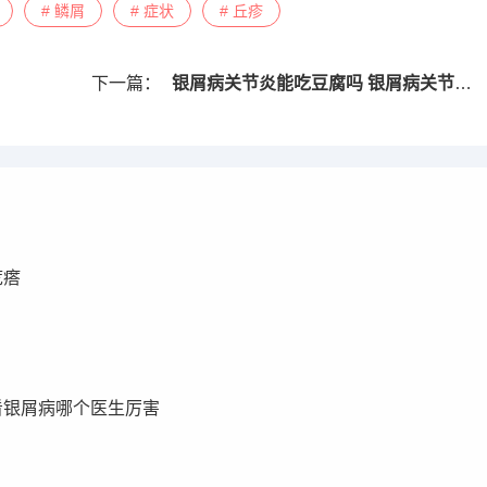
# 鳞屑
# 症状
# 丘疹
下一篇：
银屑病关节炎能吃豆腐吗 银屑病关节炎能吃螃蟹吗
疙瘩
看银屑病哪个医生厉害