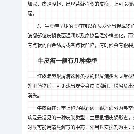
加深，皮嵴隆起，出现苔藓样变的皮疹，上可以覆
落。
3、牛皮癣早期的皮疹可以在头发处出现厚积
皱褶部位皮损表面湿润以及摩擦呈湿疹样变化，而
有点状的白色鳞屑或者点状凹陷，有时候会有皲裂
牛皮癣一般有几种类型
红皮症型银屑病这种类型的银屑病多为寻常型
外用药物后，可迅速出现全身皮肤潮红、脱屑及出
消失。
牛皮癣在医学上称为银屑病。银屑病分为寻常
病是最常见的一种皮肤类型，主要根据皮损形态，
时候可能用清热解毒的中药，外用以安抚剂为主，