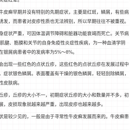
牛皮癣早期并没有特别的先期症状，主要是红斑，鳞屑，有些病
诱发，而患者对皮疹性质也无法辨别，所以早期往往不被重视。
身症状严重，可因体温调节障碍和脏器功能衰竭而死亡。关节病
、肌腱、筋膜和关节的自身免疫性炎症性疾病，为一种血清学阴
在银屑病患者中的发病率为5%～8%。
会出现一些红色的点状丘疹，这些红色的点状丘疹在发展过程中
。症状银色鳞屑。表面覆盖有干燥的银色鳞屑，轻轻刮除鳞屑，
性皮肤病。
丘疹，丘疹的大小不一，初期症状丘疹的大小和数量并不多，初
展，皮损现象就越来越严重，出现皮疹也越来越多。
状是较少见的，一般是由于寻常性牛皮癣发展而来的。牛皮癣患