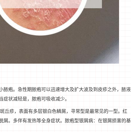
小脓疱。急性期脓疱可以迅速增大及扩大波及到皮疹之外，脓液
当症状减轻是，脓疱可吸收减少。
或斑丘疹，表面有多层银白色鳞屑，寻常型是最常见的一型。红
脱屑。多伴有发热等全身症状。脓疱型银屑病：在银屑损害的基