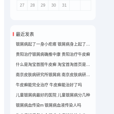
27
28
29
30
31
最近发表
银屑病起了一身小疙瘩 银屑病身上起了好多疙瘩
贵阳治疗银屑病确推中康 贵阳治疗牛皮癣
什么是淘宝首图牛皮癣 淘宝首淘首页是什么
南京皮肤病研究所银屑病 南京皮肤病研究所看银屑病哪个医生厉害
牛皮癣能完全治疗 牛皮癣能治好了吗
儿童银屑病最好的医院 儿童银屑病分几种
银屑病血传染m 银屑病血液传染人吗