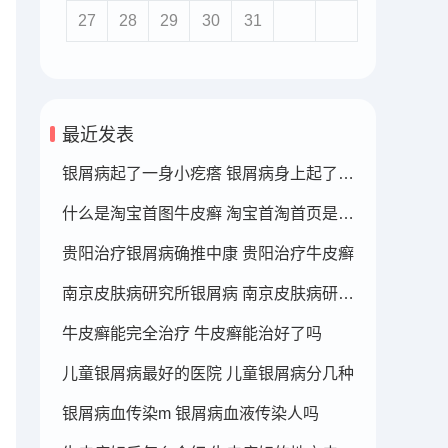
27
28
29
30
31
最近发表
银屑病起了一身小疙瘩 银屑病身上起了好多疙瘩
什么是淘宝首图牛皮癣 淘宝首淘首页是什么
贵阳治疗银屑病确推中康 贵阳治疗牛皮癣
南京皮肤病研究所银屑病 南京皮肤病研究所看银屑病哪个医生厉害
牛皮癣能完全治疗 牛皮癣能治好了吗
儿童银屑病最好的医院 儿童银屑病分几种
银屑病血传染m 银屑病血液传染人吗