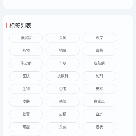
标签列表
银屑病
头癣
治疗
药物
鳞屑
真菌
牛皮癣
可以
皮肤病
医院
皮肤科
制剂
生物
患者
皮癣
皮肤
感染
白癜风
软膏
皮损
白斑
可能
头皮
症状