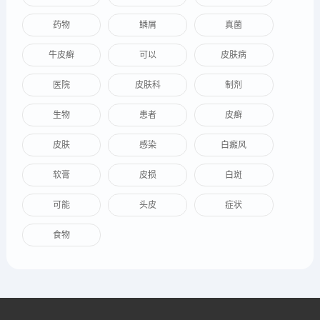
药物
鳞屑
真菌
牛皮癣
可以
皮肤病
医院
皮肤科
制剂
生物
患者
皮癣
皮肤
感染
白癜风
软膏
皮损
白斑
可能
头皮
症状
食物