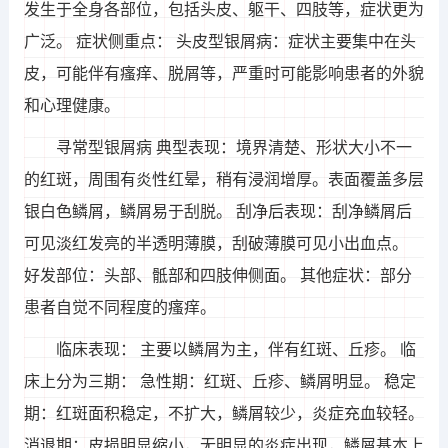
发生于全身各部位，包括头皮、躯干、四肢等，症状更为
广泛。 症状侧重点： 头皮型银屑病：症状主要集中在头
皮，可能伴有瘙痒、脱屑等，严重时可能影响患者的外貌
和心理健康。
寻常型银屑病 典型表现：境界清楚、形状大小不一
的红斑，周围有炎性红晕，稍有浸润增厚。表面覆盖多层
银白色鳞屑，鳞屑易于刮脱。 刮净后表现：刮净鳞屑后
可见淡红发亮的半透明薄膜，刮破薄膜可见小出血点。
好发部位：头部、骶部和四肢伸侧面。 其他症状：部分
患者自觉不同程度的瘙痒。
临床表现： 主要以鳞屑为主，伴有红斑、丘疹。 临
床上分为三期： 急性期：红斑、丘疹、鳞屑明显。 稳定
期：红斑面积稳定，不扩大，鳞屑较少，炎症充血较轻。
消退期：皮损明显缩小，无明显的炎症出现，鳞屑基本上