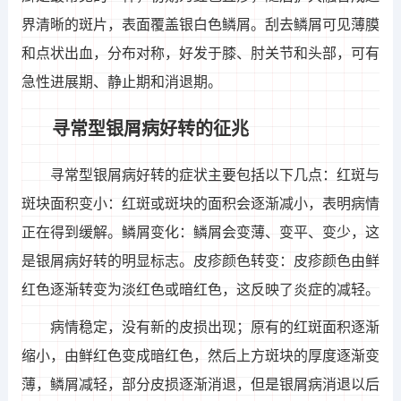
界清晰的斑片，表面覆盖银白色鳞屑。刮去鳞屑可见薄膜
和点状出血，分布对称，好发于膝、肘关节和头部，可有
急性进展期、静止期和消退期。
寻常型银屑病好转的征兆
寻常型银屑病好转的症状主要包括以下几点：红斑与
斑块面积变小：红斑或斑块的面积会逐渐减小，表明病情
正在得到缓解。鳞屑变化：鳞屑会变薄、变平、变少，这
是银屑病好转的明显标志。皮疹颜色转变：皮疹颜色由鲜
红色逐渐转变为淡红色或暗红色，这反映了炎症的减轻。
病情稳定，没有新的皮损出现；原有的红斑面积逐渐
缩小，由鲜红色变成暗红色，然后上方斑块的厚度逐渐变
薄，鳞屑减轻，部分皮损逐渐消退，但是银屑病消退以后