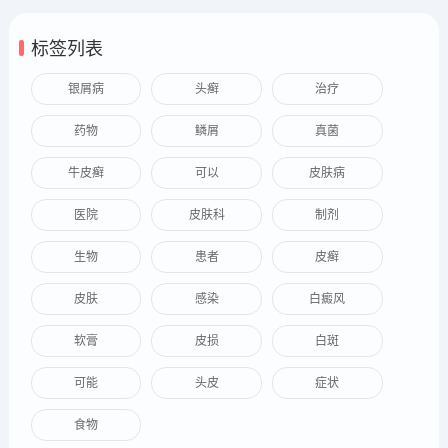
标签列表
银屑病
头癣
治疗
药物
鳞屑
真菌
牛皮癣
可以
皮肤病
医院
皮肤科
制剂
生物
患者
皮癣
皮肤
感染
白癜风
软膏
皮损
白斑
可能
头皮
症状
食物