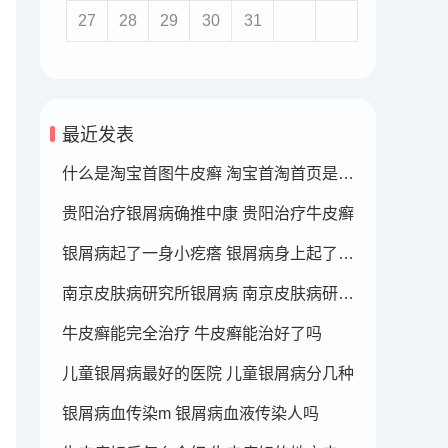
27
28
29
30
31
最近发表
什么是淘宝首图牛皮癣 淘宝首淘首页是什么
贵阳治疗银屑病确推中康 贵阳治疗牛皮癣
银屑病起了一身小疙瘩 银屑病身上起了好多疙瘩
南京皮肤病研究所银屑病 南京皮肤病研究所看银屑病哪个医生厉害
牛皮癣能完全治疗 牛皮癣能治好了吗
儿童银屑病最好的医院 儿童银屑病分几种
银屑病血传染m 银屑病血液传染人吗