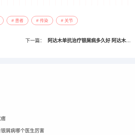
# 患者
# 传染
# 关节
下一篇：
阿达木单抗治疗银屑病多久好 阿达木单抗治疗银屑病疗程
疙瘩
看银屑病哪个医生厉害