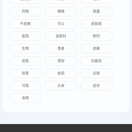
药物
鳞屑
真菌
牛皮癣
可以
皮肤病
医院
皮肤科
制剂
生物
患者
皮癣
皮肤
感染
白癜风
软膏
皮损
白斑
可能
头皮
症状
食物