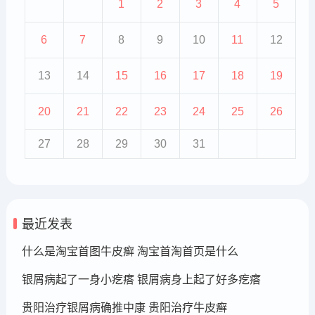
1
2
3
4
5
6
7
8
9
10
11
12
13
14
15
16
17
18
19
20
21
22
23
24
25
26
27
28
29
30
31
最近发表
什么是淘宝首图牛皮癣 淘宝首淘首页是什么
银屑病起了一身小疙瘩 银屑病身上起了好多疙瘩
贵阳治疗银屑病确推中康 贵阳治疗牛皮癣