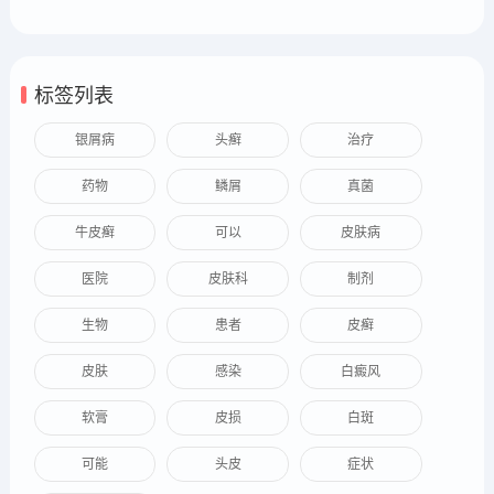
标签列表
银屑病
头癣
治疗
药物
鳞屑
真菌
牛皮癣
可以
皮肤病
医院
皮肤科
制剂
生物
患者
皮癣
皮肤
感染
白癜风
软膏
皮损
白斑
可能
头皮
症状