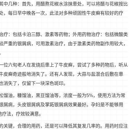
其中几种：首先，用醋熬花椒水涂抹患处，可以将醋与花椒按比
处，每日早中晚各一次，此法对多种顽固性牛皮癣有较好的疗
治疗：包括卡泊三醇、激素等药物；外用药物治疗：包括微酸类
较严重的银屑病，可用激素治疗，由于激素类药物副作用较大，
。
一位六旬老人在发烧后患上了牛皮癣，尝试了多种药物后，听从
牛皮癣奇迹般地消失了。还有人发现，大蒜与盐混合后敷在患
也消失了，仅留下一块深色斑印。
松馏油，糠馏油，黑豆馏油等，浓度一般为5%，使用方法为常
银屑病，头皮银屑病及掌跖银屑病效果最好。孕妇是不能够用
他疗法，疗效较满意。
的关键，合理的用药，还是可以降低其复发几率的。用药时应注