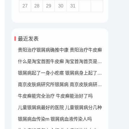
27
28
29
30
31
最近发表
贵阳治疗银屑病确推中康 贵阳治疗牛皮癣
什么是淘宝首图牛皮癣 淘宝首淘首页是什么
银屑病起了一身小疙瘩 银屑病身上起了好多疙瘩
南京皮肤病研究所银屑病 南京皮肤病研究所看银屑病哪个医生厉害
牛皮癣能完全治疗 牛皮癣能治好了吗
儿童银屑病最好的医院 儿童银屑病分几种
银屑病血传染m 银屑病血液传染人吗